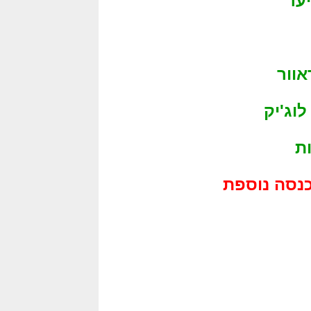
וג'יק
ת
נסה נוספת