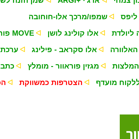
ᐊ
ᐊ
ARGI+ ארג'י
שמן הזנה לשיער
ᐊ
שמפו/מרכך אלו-חוחובה
ᐊ
ᐊ
ליולדת
אלו קולינג לושן
פוראוור MOVE
ᐊ
ᐊ
האלוורה
אלו סקראב - פילינג
ערכת ל
ᐊ
ᐊ
המלצות
מגזין פוראוור - מומלץ
כתבו
ᐊ
ᐊ
הצטרפות כמשווקת
הכ
ור