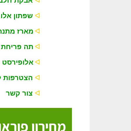
ᐊ
אבקת חלבון צמחי
ᐊ
שפתון אלו ליפס
ᐊ
מארז מתנה 
ᐊ
תה פריחת 
ᐊ
אלופירסט 
ᐊ
הצטרפות ללקוח מועדף
ᐊ
צור קשר
מחירון פוראו