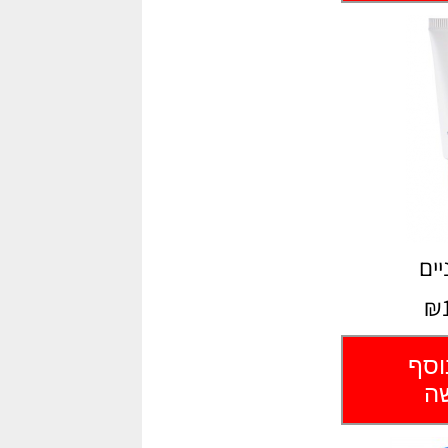
יים
₪1
וסף
שה