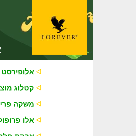
א
ᐊ
אלופירסט
ᐊ
קטלוג מוצרים
ᐊ
משקה פרידום
ᐊ
אלו פרופוליס