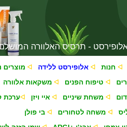
לופירסט - תרסיס האלוורה המושלם
ᐊ
ᐊ
ᐊ
חנות
אלופירסט ללידה
מוצרים נוספים
ᐊ
ᐊ
טיפוח הפנים
משקאות אלוורה
ᐊ
ᐊ
ᐊ
משחת שיניים
איי ויזן
ערכת קל
ᐊ
ᐊ
משחה לטחורים
בי פולן