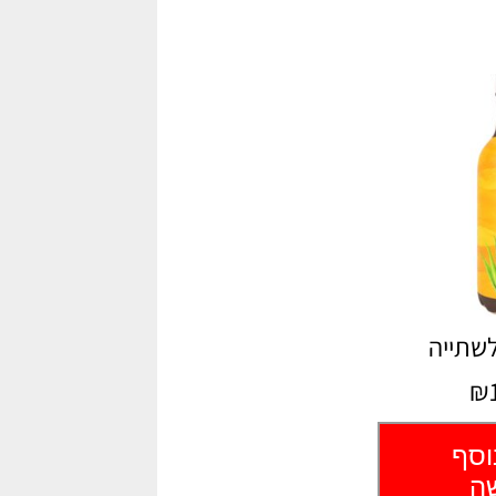
לשתייה
₪1
וסף
שה