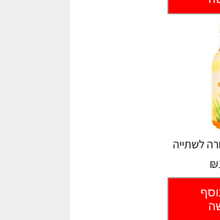
ורה לשתייה
₪
וסף
שה