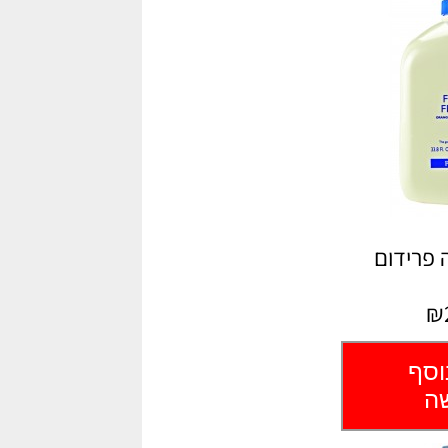
 פרידום
₪
וסף
שה