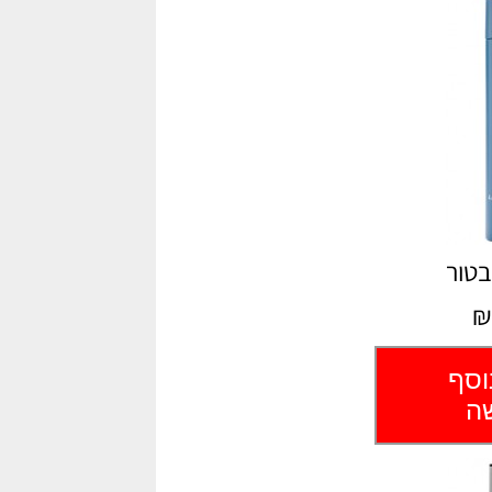
בטור
₪
וסף
שה