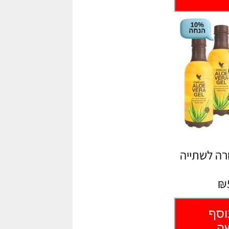
ורה לשתייה
₪
וסף
שה